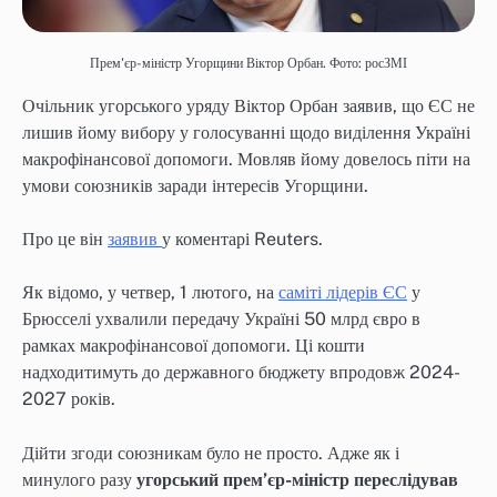
Прем'єр-міністр Угорщини Віктор Орбан. Фото: росЗМІ
Очільник угорського уряду Віктор Орбан заявив, що ЄС не
лишив йому вибору у голосуванні щодо виділення Україні
макрофінансової допомоги. Мовляв йому довелось піти на
умови союзників заради інтересів Угорщини.
Про це він
заявив
у коментарі Reuters.
Як відомо, у четвер, 1 лютого, на
саміті лідерів ЄС
у
Брюсселі ухвалили передачу Україні 50 млрд євро в
рамках макрофінансової допомоги. Ці кошти
надходитимуть до державного бюджету впродовж 2024-
2027 років.
Дійти згоди союзникам було не просто. Адже як і
минулого разу
угорський прем’єр-міністр переслідував