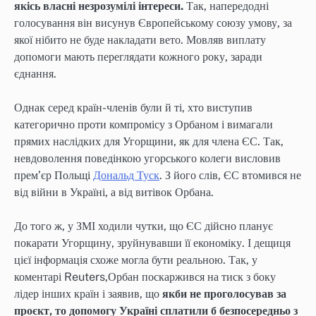
якісь власні незрозумілі інтереси.
Так, напередодні
голосування він висунув Європейському союзу умову, за
якої нібито не буде накладати вето. Мовляв виплату
допомоги мають переглядати кожного року, заради
єднання.
Однак серед країн-членів були й ті, хто виступив
категорично проти компромісу з Орбаном і вимагали
прямих наслідких для Угорщини, як для члена ЄС. Так,
невдоволення поведінкою угорського колеги висловив
прем’єр Польщі
Дональд Туск
. З його слів, ЄС втомився не
від війни в Україні, а від витівок Орбана.
До того ж, у ЗМІ ходили чутки, що ЄС дійсно планує
покарати Угорщину, зруйнувавши її економіку. І дещиця
цієї інформація схоже могла бути реальною. Так, у
коментарі Reuters,Орбан поскаржився на тиск з боку
лідер інших країн і заявив, що
якби не проголосував за
проєкт, то допомогу Україні сплатили б безпосередньо з