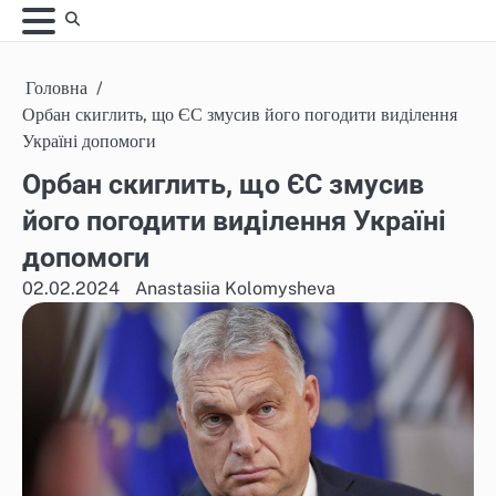
Skip
to
content
Головна
Орбан скиглить, що ЄС змусив його погодити виділення
Україні допомоги
Орбан скиглить, що ЄС змусив
його погодити виділення Україні
допомоги
02.02.2024
Anastasiia Kolomysheva