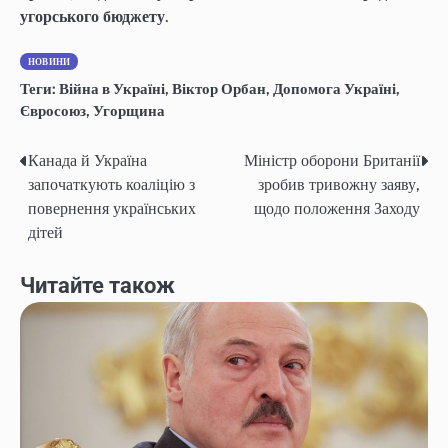
угорського бюджету
.
НОВИНИ
Теги:
Війна в Україні
,
Віктор Орбан
,
Допомога Україні
,
Євросоюз
,
Угорщина
Канада й Україна
Міністр оборони Британії
Post
започаткують коаліцію з
зробив тривожну заяву,
navigation
повернення українських
щодо положення Заходу
дітей
Читайте також