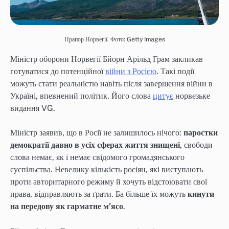
Прапор Норвегії. Фото: Getty Images
Міністр оборони Норвегії Бйорн Арільд Грам закликав
готуватися до потенційної
війни з Росією
. Такі події
можуть стати реальністю навіть після завершення війни в
Україні, впевнений політик. Його слова
цитує
норвезьке
видання VG.
Міністр заявив, що в Росії не залишилось нічого:
паростки
демократії давно в усіх сферах життя знищені
, свободи
слова немає, як і немає свідомого громадянського
суспільства. Невелику кількість росіян, які виступають
проти авторитарного режиму й хочуть відстоювати свої
права, відправляють за ґрати. Ба більше їх можуть
кинути
на передову як гарматне м’ясо
.