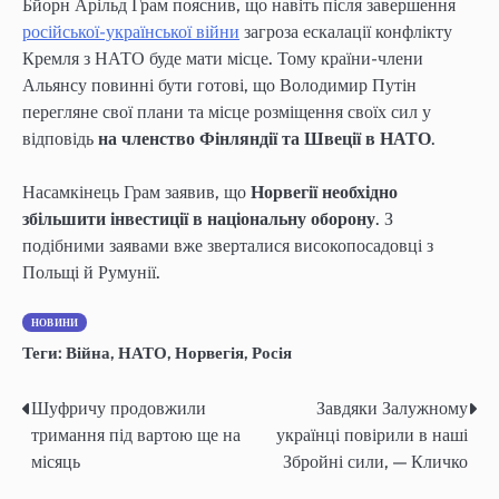
Бйорн Арільд Грам пояснив, що навіть після завершення
російської-української війни
загроза ескалації конфлікту
Кремля з НАТО буде мати місце. Тому країни-члени
Альянсу повинні бути готові, що Володимир Путін
перегляне свої плани та місце розміщення своїх сил у
відповідь
на членство Фінляндії та Швеції в НАТО
.
Насамкінець Грам заявив, що
Норвегії необхідно
збільшити інвестиції в національну оборону
. З
подібними заявами вже зверталися високопосадовці з
Польщі й Румунії.
НОВИНИ
Теги:
Війна
,
НАТО
,
Норвегія
,
Росія
Шуфричу продовжили
Завдяки Залужному
Post
тримання під вартою ще на
українці повірили в наші
navigation
місяць
Збройні сили, — Кличко