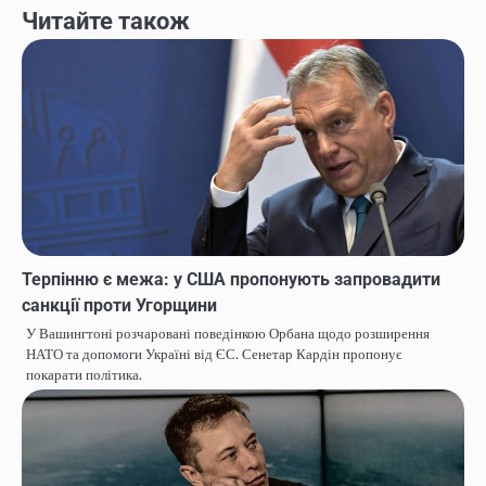
Читайте також
Терпінню є межа: у США пропонують запровадити
санкції проти Угорщини
У Вашингтоні розчаровані поведінкою Орбана щодо розширення
НАТО та допомоги Україні від ЄС. Сенетар Кардін пропонує
покарати політика.