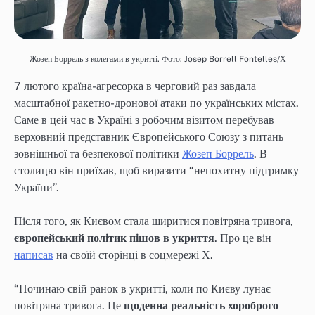
Жозеп Боррель з колегами в укритті. Фото: Josep Borrell Fontelles/Х
7 лютого країна-агресорка в черговий раз завдала
масштабної ракетно-дронової атаки по українських містах.
Саме в цей час в Україні з робочим візитом перебував
верховний представник Європейського Союзу з питань
зовнішньої та безпекової політики
Жозеп Боррель
. В
столицю він приїхав, щоб виразити “непохитну підтримку
України”.
Після того, як Києвом стала ширитися повітряна тривога,
європейський політик пішов в укриття
. Про це він
написав
на своїй сторінці в соцмережі Х.
“Починаю свій ранок в укритті, коли по Києву лунає
повітряна тривога. Це
щоденна реальність хороброго