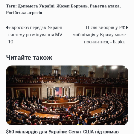
Теги:
Допомога Україні
,
Жозеп Боррель
,
Ракетна атака
,
Російська агресія
Євросоюз передав Україні
Після виборів у РФ
Post
систему розмінування MV-
мобілізація у Криму може
navigation
10
посилитися, – Барієв
Читайте також
$60 мільярдів для України: Сенат США підтримав