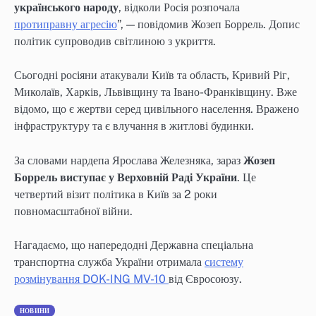
українського народу
, відколи Росія розпочала
протиправну агресію
”, — повідомив Жозеп Боррель. Допис
політик супроводив світлиною з укриття.
Сьогодні росіяни атакували Київ та область, Кривий Ріг,
Миколаїв, Харків, Львівщину та Івано-Франківщину. Вже
відомо, що є жертви серед цивільного населення. Вражено
інфраструктуру та є влучання в житлові будинки.
За словами нардепа Ярослава Железняка, зараз
Жозеп
Боррель виступає у Верховній Раді України
. Це
четвертий візит політика в Київ за 2 роки
повномасштабної війни.
Нагадаємо, що напередодні Державна спеціальна
транспортна служба України отримала
систему
розмінування DOK-ING MV-10
від Євросоюзу.
НОВИНИ