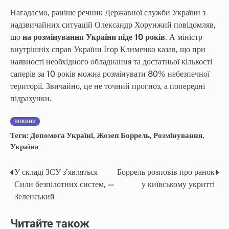
Нагадаємо, раніше речник Державної служби України з
надзвичайних ситуацій Олександр Хорунжий повідомляв,
що
на розмінування України піде 10 років
. А міністр
внутрішніх справ України Ігор Клименко казав, що при
наявності необхідного обладнання та достатньої кількості
саперів за 10 років можна розмінувати 80% небезпечної
території. Звичайно, це не точний прогноз, а попередні
підрахунки.
НОВИНИ
Теги:
Допомога Україні
,
Жозеп Боррель
,
Розмінування
,
Україна
У складі ЗСУ зʼявляться
Боррель розповів про ранок
Post
Сили безпілотних систем, —
у київському укритті
navigation
Зеленський
Читайте також