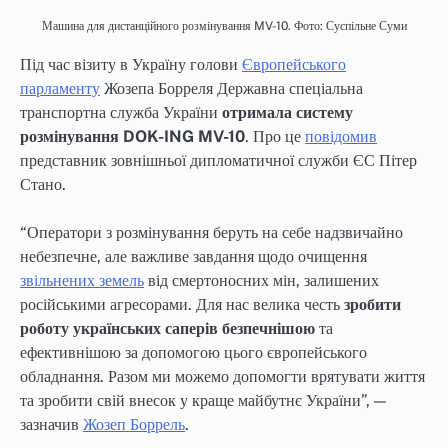
Машина для дистанційного розмінування MV-10. Фото: Суспільне Суми
Під час візиту в Україну голови
Європейського
парламенту
Жозепа Борреля Державна спеціальна
транспортна служба України
отримала систему
розмінування DOK-ING MV-10
. Про це
повідомив
представник зовнішньої дипломатичної служби ЄС Пітер
Стано.
“Оператори з розмінування беруть на себе надзвичайно
небезпечне, але важливе завдання щодо очищення
звільнених земель
від смертоносних мін, залишених
російськими агресорами. Для нас велика честь
зробити
роботу українських саперів безпечнішою
та
ефективнішою за допомогою цього європейського
обладнання. Разом ми можемо допомогти врятувати життя
та зробити свій внесок у краще майбутнє України”, —
зазначив
Жозеп Боррель
.