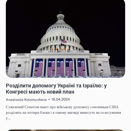
НОВИНИ
Розділити допомогу Україні та Ізраїлю: у
Конгресі мають новий план
16.04.2024
Anastasiia Kolomysheva
Схвалений Сенатом пакет про військову допомогу союзникам США
розділять на чотири блоки і в такому вигляді винесуть на голосування
у…