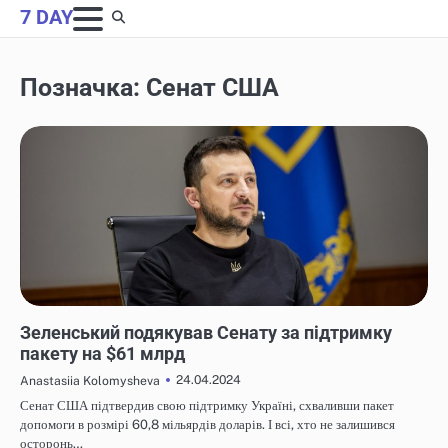
Skip
7 DAY
to
content
Позначка:
Сенат США
НОВИНИ
Зеленський подякував Сенату за підтримку
пакету на $61 млрд
24.04.2024
Anastasiia Kolomysheva
Сенат США підтвердив свою підтримку Україні, схваливши пакет
допомоги в розмірі 60,8 мільярдів доларів. І всі, хто не залишився
осторонь…