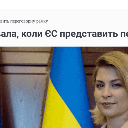
авить переговорну рамку
ала, коли ЄС представить п