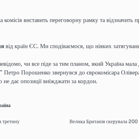
а комісія виставить переговорну рамку та відзначить п
ня
від країн ЄС. Ми сподіваємося, що ніяких затягувань
евідомо, чи все піде за тим планом, який Україна мала
ть” Петро Порошенко звернувся до єврокомісара Олівер
о не дає опозиції виїжджати за кордон.
раїна
а третину
Велика Британія скерувала 200