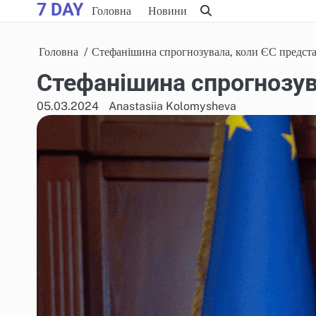
7 DAY
Skip
Головна
Новини
to
content
Головна
Стефанішина спрогнозувала, коли ЄС предст
Стефанішина спрогнозув
05.03.2024
Anastasiia Kolomysheva