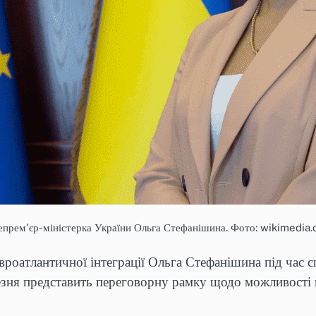
епрем'єр-міністерка України Ольга Стефанішина. Фото: wikimedia
євроатлантичної інтеграції Ольга Стефанішина під час 
резня представить переговорну рамку щодо можливості