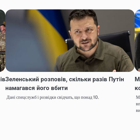
ів
Зеленський розповів, скільки разів Путін
М
намагався його вбити
к
Дані спецслужб і розвідки свідчать, що понад 10.
Мі
вп
в