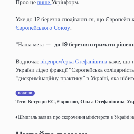
Проо це
пише
Укрінформ.
Уже до 12 березня сподіваються, що Європейськ
Європейського Союзу
.
“Наша мета —
до 19 березня отримати рішен
Водночас
віцепрем’єрка Стефанішина
каже, що н
України лідер фракції “Європейська солідарніс
“дискримінаційну практику” в Україні, яка нібит
НОВИНИ
Теги:
Вступ до ЄС
,
Євросоюз
,
Ольга Стефанішина
,
Ук
Шмигаль заявив про скорочення міністерств в Україні н
Навігація
записів