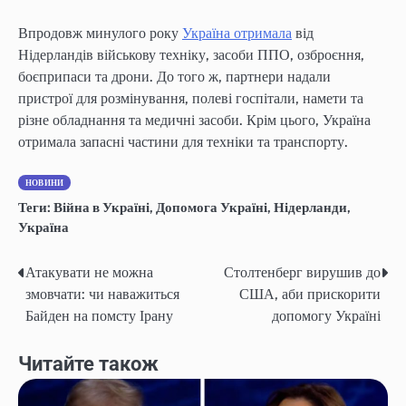
Впродовж минулого року
Україна отримала
від
Нідерландів військову техніку, засоби ППО, озброєння,
боєприпаси та дрони. До того ж, партнери надали
пристрої для розмінування, полеві госпітали, намети та
різне обладнання та медичні засоби. Крім цього, Україна
отримала запасні частини для техніки та транспорту.
НОВИНИ
Теги:
Війна в Україні
,
Допомога Україні
,
Нідерланди
,
Україна
Атакувати не можна
Столтенберг вирушив до
Навігація
змовчати: чи наважиться
США, аби прискорити
записів
Байден на помсту Ірану
допомогу Україні
Читайте також