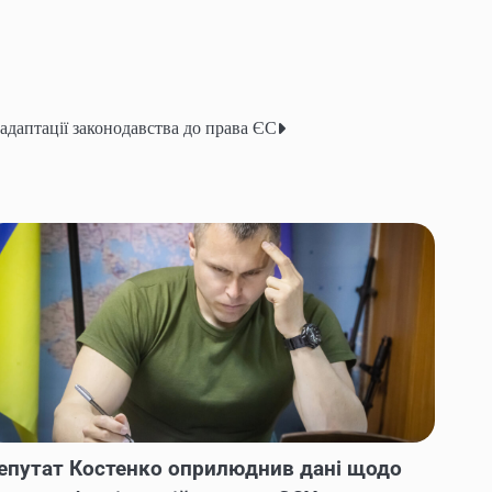
адаптації законодавства до права ЄС
епутат Костенко оприлюднив дані щодо