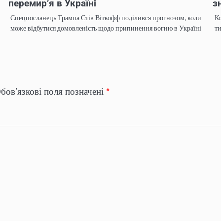
перемир’я в Україні
з
Спецпосланець Трампа Стів Віткофф поділився прогнозом, коли
Ко
може відбутися домовленість щодо припинення вогню в Україні
ти
бов’язкові поля позначені
*