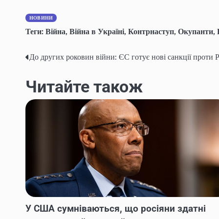
НОВИНИ
Теги:
Війна
,
Війна в Україні
,
Контрнаступ
,
Окупанти
,
До других роковин війни: ЄС готує нові санкції проти
Навігація
записів
Читайте також
У США сумніваються, що росіяни здатні