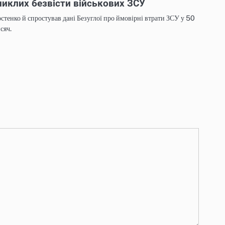
никлих безвісти військових ЗСУ
стенко й спростував дані Безуглої про ймовірні втрати ЗСУ у 50
сяч.