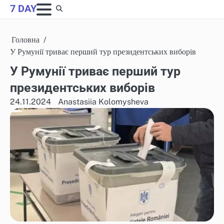
Skip
7 DAY
to
content
Головна
У Румунії триває перший тур президентських виборів
У Румунії триває перший тур
президентських виборів
24.11.2024
Anastasiia Kolomysheva