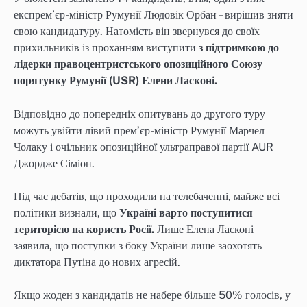
експрем’єр-міністр Румунії Людовік Орбан – вирішив зняти
свою кандидатуру. Натомість він звернувся до своїх
прихильників із проханням виступити
з підтримкою до
лідерки правоцентристського опозиційного Союзу
порятунку Румунії (USR) Елени Ласконі.
Відповідно до попередніх опитувань до другого туру
можуть увійти лівий премʼєр-міністр Румунії Марчел
Чолаку і очільник опозиційної ультраправої партії AUR
Джордже Сіміон.
Під час дебатів, що проходили на телебаченні, майже всі
політики визнали, що
Україні варто поступитися
територією на користь Росії.
Лише Елена Ласконі
заявила, що поступки з боку України лише заохотять
диктатора Путіна до нових агресій.
Якщо жоден з кандидатів не набере більше 50% голосів, у