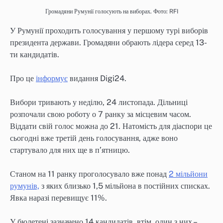
Громадяни Румунії голосують на виборах. Фото: RFI
У Румунії проходить голосування у першому турі виборів
президента держави. Громадяни обрають лідера серед 13-
ти кандидатів.
Про це
інформує
видання Digi24.
Вибори тривають у неділю, 24 листопада. Дільниці
розпочали свою роботу о 7 ранку за місцевим часом.
Віддати свій голос можна до 21. Натомість для діаспори це
сьогодні вже третій день голосування, адже воно
стартувало для них ще в п’ятницю.
Станом на 11 ранку проголосувало вже понад
2 мільйони
румунів,
з яких близько 1,5 мільйона в постійних списках.
Явка наразі перевищує 11%.
У бюлетені зазначено 14 кандидатів, втім, один з них –