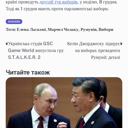
країні проведуть
другий тур виборів
, у неділю, 8 грудня.
Тоді як 1 грудня мають проти парламентські вибори.
НОВИНИ
Теги:
Елена Ласконі
,
Марчел Чолаку
,
Румунія
,
Вибори
Українська студія GSC
Келін Джорджеску лідирує
Навігація
Game World випустила гру
на виборах президента
записів
S.T.A.L.K.E.R. 2
Румунії: деталі
Читайте також