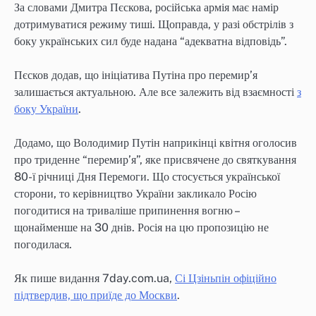
За словами Дмитра Пєскова, російська армія має намір
дотримуватися режиму тиші. Щоправда, у разі обстрілів з
боку українських сил буде надана “адекватна відповідь”.
Пєсков додав, що ініціатива Путіна про перемир’я
залишається актуальною. Але все залежить від взаємності
з
боку України
.
Додамо, що Володимир Путін наприкінці квітня оголосив
про триденне “перемир’я”, яке присвячене до святкування
80-ї річниці Дня Перемоги. Що стосується української
сторони, то керівництво України закликало Росію
погодитися на триваліше припинення вогню –
щонайменше на 30 днів. Росія на цю пропозицію не
погодилася.
Як пише видання 7day.com.ua,
Сі Цзіньпін офіційно
підтвердив, що приїде до Москви
.