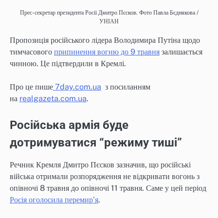
Прес-секретар президента Росії Дмитро Пєсков. Фото Павла Бєднякова /
УНІАН
Пропозиція російського лідера Володимира Путіна щодо
тимчасового
припинення вогню до 9 травня
залишається
чинною. Це підтвердили в Кремлі.
Про це пише
7day.com.ua
з посиланням
на
realgazeta.com.ua
.
Російська армія буде
дотримуватися “режиму тиші”
Речник Кремля Дмитро Пєсков зазначив, що російські
війська отримали розпорядження не відкривати вогонь з
опівночі 8 травня до опівночі 11 травня. Саме у цей період
Росія оголосила перемир’я
.