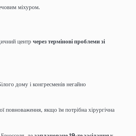
ечовим міхуром.
едичний центр
через термінові проблеми зі
ілого дому і конгресменів негайно
ї повноваження, якщо їм потрібна хірургічна
 Брюсселя, де
заплановане 19-те засідання у