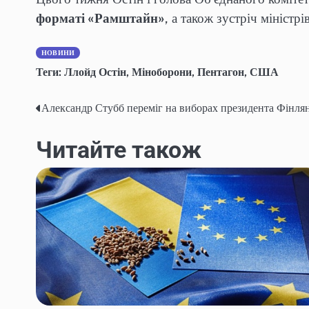
форматі «Рамштайн»
, а також зустріч міністр
НОВИНИ
Теги:
Ллойд Остін
,
Міноборони
,
Пентагон
,
США
Александр Стубб переміг на виборах президента Фінлян
Навігація
записів
Читайте також