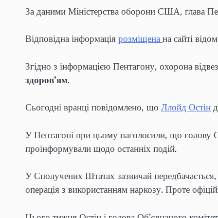
За даними Міністерства оборони США, глава Пе
Відповідна інформація
розміщена
на сайті відом
Згідно з інформацією Пентагону, охорона відве
здоров’ям
.
Сьогодні вранці повідомлено, що
Ллойд Остін
д
У Пентагоні при цьому наголосили, що голову Об
проінформували щодо останніх подій.
У Сполучених Штатах зазвичай передбачається, 
операція з використанням наркозу. Проте офіцій
Цього тижня Остін і голова Об’єднаного коміте