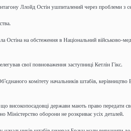
нтагону Ллойд Остін ушпиталений через проблеми з с
ства.
зла Остіна на обстеження в Національний військово-м
елегував свої повноваження заступниці Кетлін Гікс.
’єднаного комітету начальників штабів, керівництво Б
що високопосадовці держави мають право передати сво
но Міністерство оборони не розкриває усіх деталей.
ту начальників штабів генерал Браун мали вирушити до