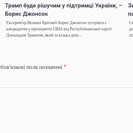
Трамп буде рішучим у підтримці України, –
З
Борис Джонсон
п
е
Експрем’єр Великої Британії Борис Джонсон зустрівся з
Се
кандидатом у президенти США від Республіканської партії
до
Дональдом Трампом, який за кілька днів…
о
бов’язкові поля позначені
*