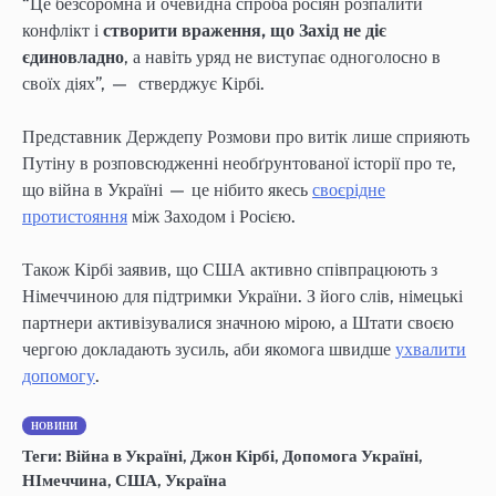
“Це безсоромна й очевидна спроба росіян розпалити
конфлікт і
створити враження, що Захід не діє
єдиновладно
, а навіть уряд не виступає одноголосно в
своїх діях”, — стверджує Кірбі.
Представник Держдепу Розмови про витік лише сприяють
Путіну в розповсюдженні необґрунтованої історії про те,
що війна в Україні — це нібито якесь
своєрідне
протистояння
між Заходом і Росією.
Також Кірбі заявив, що США активно співпрацюють з
Німеччиною для підтримки України. З його слів, німецькі
партнери активізувалися значною мірою, а Штати своєю
чергою докладають зусиль, аби якомога швидше
ухвалити
допомогу
.
НОВИНИ
Теги:
Війна в Україні
,
Джон Кірбі
,
Допомога Україні
,
НІмеччина
,
США
,
Україна