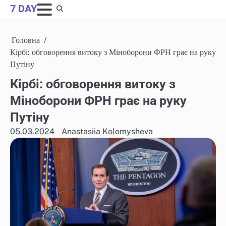
Skip
7 DAY
to
content
Головна
Кірбі: обговорення витоку з Міноборони ФРН грає на руку
Путіну
Кірбі: обговорення витоку з
Міноборони ФРН грає на руку
Путіну
05.03.2024
Anastasiia Kolomysheva