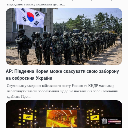
відкидають низку положень цього…
AP: Південна Корея може скасувати свою заборону
на озброєння України
Сеул після укладання військового пакту Росією та КНДР має намір
переглянути власні зобов’язання щодо не постачання зброї воюючим
країнам. Про…