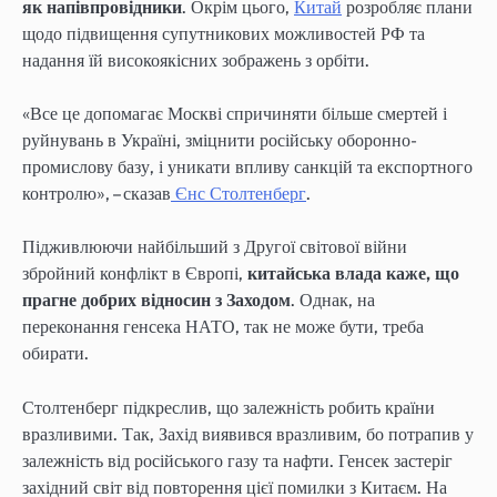
як напівпровідники
. Окрім цього,
Китай
розробляє плани
щодо підвищення супутникових можливостей РФ та
надання їй високоякісних зображень з орбіти.
«Все це допомагає Москві спричиняти більше смертей і
руйнувань в Україні, зміцнити російську оборонно-
промислову базу, і уникати впливу санкцій та експортного
контролю», – сказав
Єнс Столтенберг
.
Підживлюючи найбільший з Другої світової війни
збройний конфлікт в Європі,
китайська влада каже, що
прагне добрих відносин з Заходом
. Однак, на
переконання генсека НАТО, так не може бути, треба
обирати.
Столтенберг підкреслив, що залежність робить країни
вразливими. Так, Захід виявився вразливим, бо потрапив у
залежність від російського газу та нафти. Генсек застеріг
західний світ від повторення цієї помилки з Китаєм. На