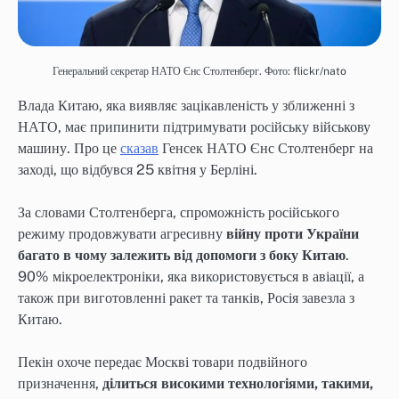
Генеральний секретар НАТО Єнс Столтенберг. Фото: flickr/nato
Влада Китаю, яка виявляє зацікавленість у зближенні з
НАТО, має припинити підтримувати російську військову
машину. Про це
сказав
Генсек НАТО Єнс Столтенберг на
заході, що відбувся 25 квітня у Берліні.
За словами Столтенберга, спроможність російського
режиму продовжувати агресивну
війну проти України
багато в чому залежить від допомоги з боку Китаю
.
90% мікроелектроніки, яка використовується в авіації, а
також при виготовленні ракет та танків, Росія завезла з
Китаю.
Пекін охоче передає Москві товари подвійного
призначення,
ділиться високими технологіями, такими,