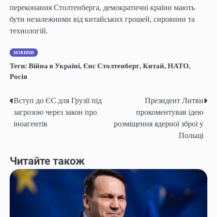
переконання Столтенберга, демократичні країни мають
бути незалежними від китайських грошей, сировини та
технологій.
НОВИНИ
Теги:
Війна в Україні
,
Єнс Столтенберг
,
Китай
,
НАТО
,
Росія
Вступ до ЄС для Грузії під
Президент Литви
Навігація
загрозою через закон про
прокоментував ідею
записів
іноагентів
розміщення ядерної зброї у
Польщі
Читайте також