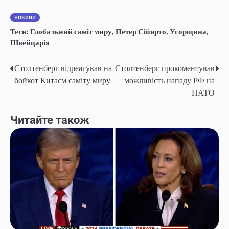
НОВИНИ
Теги:
Глобальний саміт миру
,
Петер Сійярто
,
Угорщина
,
Швейцарія
Столтенберг відреагував на
Столтенберг прокоментував
Навігація
бойкот Китаєм саміту миру
можливість нападу РФ на
записів
НАТО
Читайте також