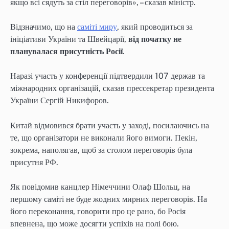
якщо всі сядуть за стіл переговорів», – сказав міністр.
Відзначимо, що на
саміті миру
, який проводиться за
ініціативи України та Швейцарії,
від початку не
планувалася присутність Росії
.
Наразі участь у конференції підтвердили 107 держав та
міжнародних організацій, сказав прессекретар президента
України Сергій Никифоров.
Китай відмовився брати участь у заході, посилаючись на
те, що організатори не виконали його вимоги. Пекін,
зокрема, наполягав, щоб за столом переговорів була
присутня РФ.
Як повідомив канцлер Німеччини Олаф Шольц, на
першому саміті не буде жодних мирних переговорів. На
його переконання, говорити про це рано, бо Росія
впевнена, що може досягти успіхів на полі бою.