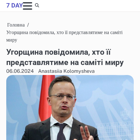
Skip
7 DAY
to
content
Головна
Угорщина повідомила, хто її представлятиме на саміті
миру
Угорщина повідомила, хто її
представлятиме на саміті миру
06.06.2024
Anastasiia Kolomysheva