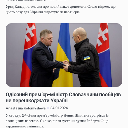
Уряд Канади оголосив про новий пакет допомоги. Стало відомо, що
цього разу для України підготували партнери.
НОВИНИ
Одіозний прем‘єр-міністр Словаччини пообіцяв
не перешкоджати Україні
24.01.2024
Anastasiia Kolomysheva
У середу, 24 січня прем‘єр-міністр Денис Шмигаль зустрівся із
словацьким колегою. Схоже, після зустрічі думки Роберта Фіцо
кардинально змінились.