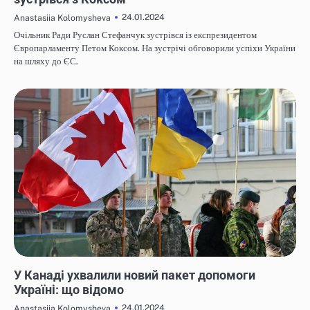
24.01.2024
Anastasiia Kolomysheva
Очільник Ради Руслан Стефанчук зустрівся із експрезидентом
Європарламенту Петом Коксом. На зустрічі обговорили успіхи України
на шляху до ЄС.
НОВИНИ
У Канаді ухвалили новий пакет допомоги
Україні: що відомо
24.01.2024
Anastasiia Kolomysheva