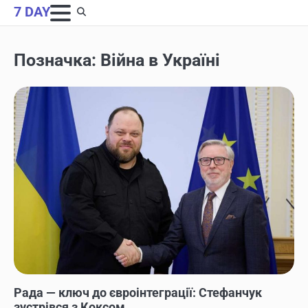
Skip
7 DAY
to
content
Позначка:
Війна в Україні
НОВИНИ
Рада — ключ до євроінтеграції: Стефанчук
зустрівся з Коксом