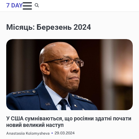
Skip
7 DAY
to
content
Місяць:
Березень 2024
НОВИНИ
У США сумніваються, що росіяни здатні почати
новий великий наступ
29.03.2024
Anastasiia Kolomysheva