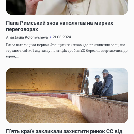
НОВИНИ
Папа Римський знов наполягав на мирних
переговорах
21.03.2024
Anastasiia Kolomysheva
Глава католицької церкви Франциск закликав «до припинення воєн, що
терзають світ». Таку заяву понтифік зробив 20 березня, звертаючись до
вірян,…
НОВИНИ
П’ять країн закликали захистити ринок ЄС від